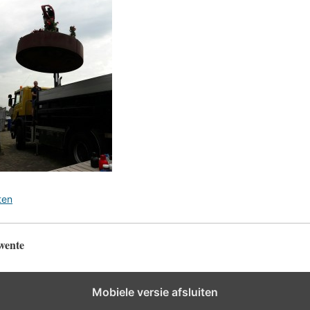
ten
wente
Mobiele versie afsluiten