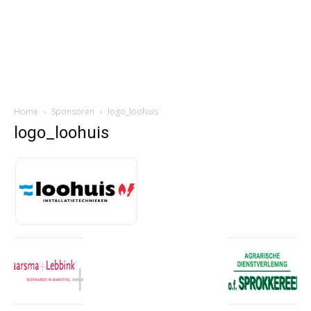
Home
Sponsoren
logo_loohuis
logo_loohuis