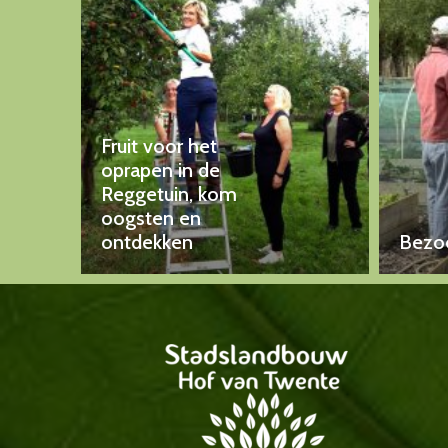
Fruit voor het
oprapen in de
Reggetuin, kom
oogsten en
ontdekken
Bezoe