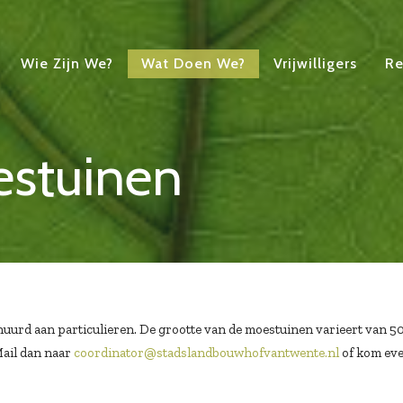
Wie Zijn We?
Wat Doen We?
Vrijwilligers
Re
estuinen
uurd aan particulieren. De grootte van de moestuinen varieert van 50
ail dan naar
coordinator@stadslandbouwhofvantwente.nl
of kom eve