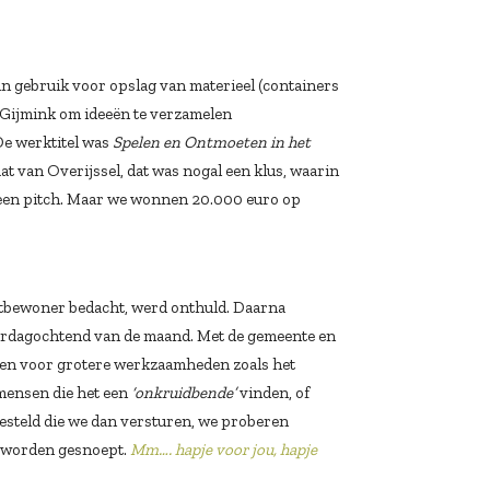
in gebruik voor opslag van materieel (containers
 Gijmink om ideeën te verzamelen
De werktitel was
Spelen en Ontmoeten in het
t van Overijssel, dat was nogal een klus, waarin
 een pitch. Maar we wonnen 20.000 euro op
urtbewoner bedacht, werd onthuld. Daarna
terdagochtend van de maand. Met de gemeente en
elen voor grotere werkzaamheden zoals het
mensen die het een
‘onkruidbende’
vinden, of
gesteld die we dan versturen, we proberen
ok worden gesnoept.
Mm…. hapje voor jou, hapje