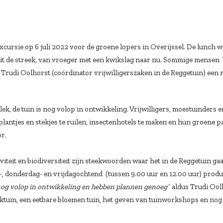
sexcursie op 6 juli 2022 voor de groene lopers in Overijssel. De lunch
uit de streek, van vroeger met een kwikslag naar nu. Sommige mensen 
 Trudi Oolhorst (coördinator vrijwilligerszaken in de Reggetuin) een
lek, de tuin is nog volop in ontwikkeling. Vrijwilligers, moestuinders 
lantjes en stekjes te ruilen, insectenhotels te maken en hun groene pa
or.
teit en biodiversiteit zijn steekwoorden waar het in de Reggetuin gaa
-, donderdag- en vrijdagochtend (tussen 9.00 uur en 12.00 uur) produc
nog volop in ontwikkeling en hebben plannen genoeg’
aldus Trudi Ool
uktuin, een eetbare bloemen tuin, het geven van tuinworkshops en nog