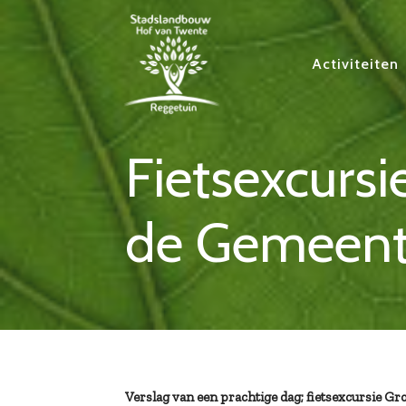
Activiteiten
Fietsexcurs
de Gemeent
Verslag van een prachtige dag; fietsexcursie Gr