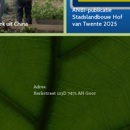
ANBI-publicatie
Stadslandbouw Hof
k uit China
van Twente 2025
Adres:
Kerkstraat 123D 7471 AH Goor