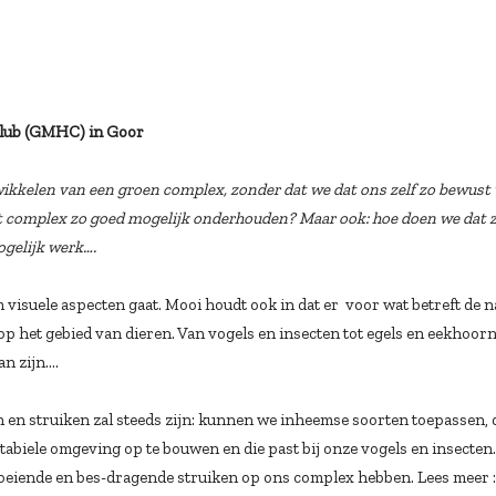
Club (GMHC) in Goor
twikkelen van een groen complex, zonder dat we dat ons zelf zo bewus
et complex zo goed mogelijk onderhouden? Maar ook: hoe doen we dat z
ogelijk werk….
om visuele aspecten gaat. Mooi houdt ook in dat er voor wat betreft de 
op het gebied van dieren. Van vogels en insecten tot egels en eekhoorn
an zijn….
 en struiken zal steeds zijn: kunnen we inheemse soorten toepassen, d
tabiele omgeving op te bouwen en die past bij onze vogels en insecten
bloeiende en bes-dragende struiken op ons complex hebben. Lees meer 