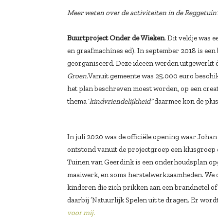
Meer weten over de activiteiten in de Reggetu
Buurtproject Onder de Wieken
. Dit veldje was
en graafmachines ed). In september 2018 is ee
georganiseerd. Deze ideeën werden uitgewerkt
Groen.
Vanuit gemeente was 25.000 euro beschikb
het plan beschreven moest worden, op een creat
thema ‘
kindvriendelijkheid”
daarmee kon de plus
In juli 2020 was de officiële opening waar Joh
ontstond vanuit de projectgroep een klusgroep 
Tuinen van Geerdink is een onderhoudsplan opge
maaiwerk, en soms herstelwerkzaamheden. We o
kinderen die zich prikken aan een brandnetel of
daarbij ’Natuurlijk Spelen uit te dragen. Er wo
voor mij.