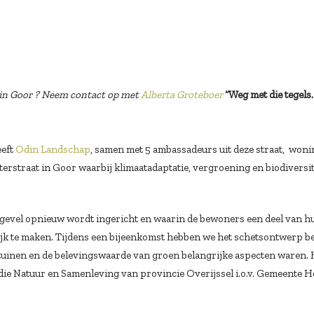
 in Goor ? Neem contact op met
Alberta Groteboer
“Weg met die tegels.
eeft
Odin Landschap
, samen met 5 ambassadeurs uit deze straat, won
rstraat in Goor waarbij klimaatadaptatie, vergroening en biodiversit
t gevel opnieuw wordt ingericht en waarin de bewoners een deel van h
jk te maken. Tijdens een bijeenkomst hebben we het schetsontwerp b
e tuinen en de belevingswaarde van groen belangrijke aspecten waren.
ie Natuur en Samenleving van provincie Overijssel i.o.v. Gemeente H