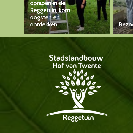
oprapen in de
Reggetuin, kom
oogsten en
ontdekken
Bezoe