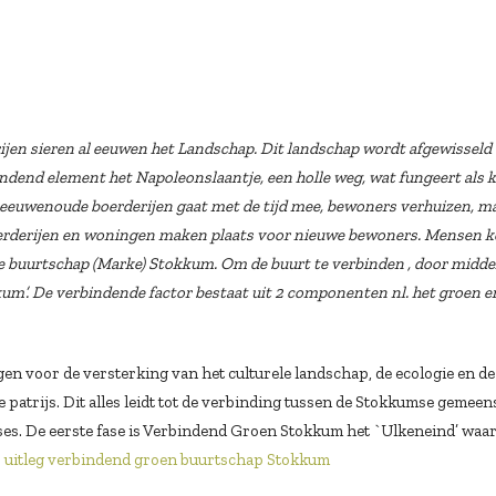
erijen sieren al eeuwen het Landschap. Dit landschap wordt afgewissel
ndend element het Napoleonslaantje, een holle weg, wat fungeert als 
eeuwenoude boerderijen gaat met de tijd mee, bewoners verhuizen, ma
Boerderijen en woningen maken plaats voor nieuwe bewoners. Mensen k
buurtschap (Marke) Stokkum. Om de buurt te verbinden , door middel 
m’. De verbindende factor bestaat uit 2 componenten nl. het groen 
n voor de versterking van het culturele landschap, de ecologie en de
 patrijs. Dit alles leidt tot de verbinding tussen de Stokkumse gemeen
ses. De eerste fase is Verbindend Groen Stokkum het `Ulkeneind’ waar
r
uitleg verbindend groen buurtschap Stokkum