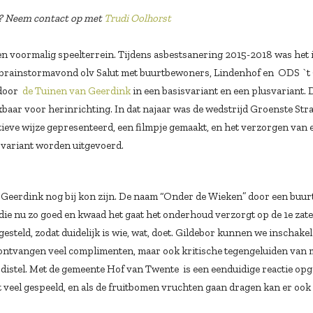
in? Neem contact op met
Trudi Oolhorst
 een voormalig speelterrein. Tijdens asbestsanering 2015-2018 was het 
n brainstormavond olv Salut met buurtbewoners, Lindenhof en ODS `t
 door
de Tuinen van Geerdink
in een basisvariant en een plusvariant. 
aar voor herinrichting. In dat najaar was de wedstrijd Groenste Straa
ieve wijze gepresenteerd, een filmpje gemaakt, en het verzorgen van
variant worden uitgevoerd.
an Geerdink nog bij kon zijn. De naam “Onder de Wieken” door een bu
die nu zo goed en kwaad het gaat het onderhoud verzorgt op de 1e za
steld, zodat duidelijk is wie, wat, doet. Gildebor kunnen we inschak
ntvangen veel complimenten, maar ook kritische tegengeluiden van 
 distel. Met de gemeente Hof van Twente is een eenduidige reactie op
rdt veel gespeeld, en als de fruitbomen vruchten gaan dragen kan er o