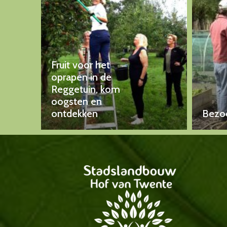
Fruit voor het
oprapen in de
Reggetuin, kom
oogsten en
ontdekken
Bezoe