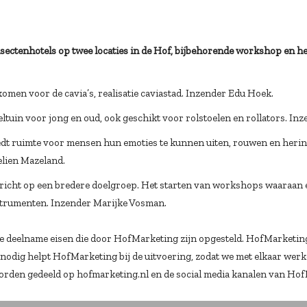
sectenhotels op twee locaties in de Hof, bijbehorende workshop en h
men voor de cavia’s, realisatie caviastad. Inzender Edu Hoek.
tuin voor jong en oud, ook geschikt voor rolstoelen en rollators. In
biedt ruimte voor mensen hun emoties te kunnen uiten, rouwen en her
elien Mazeland.
ericht op een bredere doelgroep. Het starten van workshops waaraan
trumenten. Inzender Marijke Vosman.
 deelname eisen die door HofMarketing zijn opgesteld. HofMarketing k
r nodig helpt HofMarketing bij de uitvoering, zodat we met elkaar werk
orden gedeeld op hofmarketing.nl en de social media kanalen van Ho