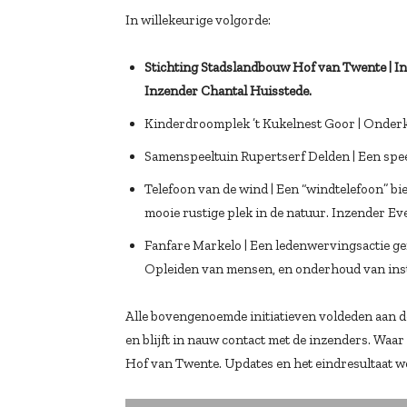
In willekeurige volgorde:
Stichting Stadslandbouw Hof van Twente | In
Inzender Chantal Huisstede.
Kinderdroomplek ’t Kukelnest Goor | Onderko
Samenspeeltuin Rupertserf Delden | Een speel
Telefoon van de wind | Een “windtelefoon” 
mooie rustige plek in de natuur. Inzender Ev
Fanfare Markelo | Een ledenwervingsactie g
Opleiden van mensen, en onderhoud van ins
Alle bovengenoemde initiatieven voldeden aan de
en blijft in nauw contact met de inzenders. Waa
Hof van Twente. Updates en het eindresultaat w