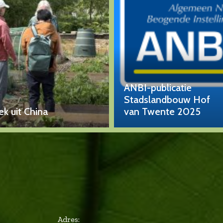
ANBI-publicatie
Stadslandbouw Hof
k uit China
van Twente 2025
Adres: