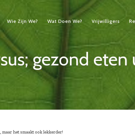
Wie Zijn We?
Wat Doen We?
Vrijwilligers
Re
sus; gezond eten u
nd, maar het smaakt ook lekkerder!