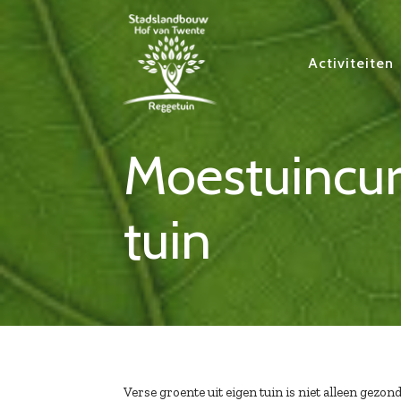
Activiteiten
Moestuincur
tuin
Verse groente uit eigen tuin is niet alleen gezo