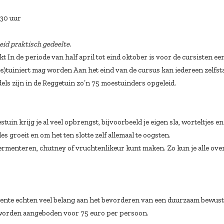
.30 uur
eid praktisch gedeelte.
kt In de periode van half april tot eind oktober is voor de cursisten 
es)tuiniert mag worden Aan het eind van de cursus kan iedereen zelfst
s zijn in de Reggetuin zo’n 75 moestuinders opgeleid.
uin krijg je al veel opbrengst, bijvoorbeeld je eigen sla, worteltjes e
s groeit en om het ten slotte zelf allemaal te oogsten.
ermenteren, chutney of vruchtenlikeur kunt maken. Zo kun je alle over
te echten veel belang aan het bevorderen van een duurzaam bewustzi
 worden aangeboden voor 75 euro per persoon.