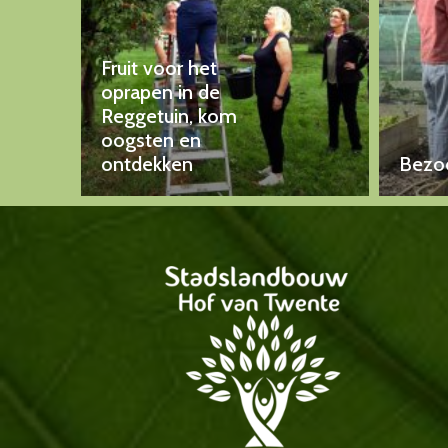
Fruit voor het
oprapen in de
Reggetuin, kom
oogsten en
ontdekken
Bezoe