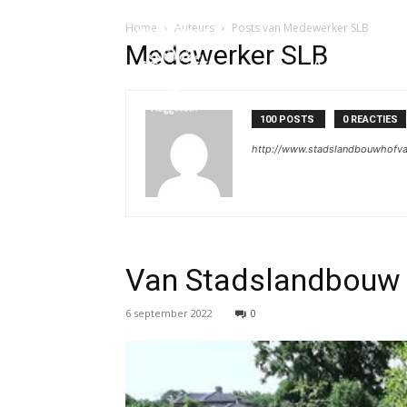
Home
Auteurs
Posts van Medewerker SLB
Medewerker SLB
Activiteiten
100 POSTS
0 REACTIES
http://www.stadslandbouwhofva
Van Stadslandbouw 
6 september 2022
0