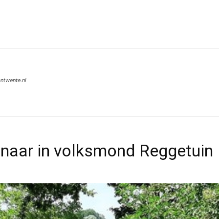
Wie Zijn We?
Wat Doen We?
Vrijwilligers
Re
ntwente.nl
naar in volksmond Reggetuin